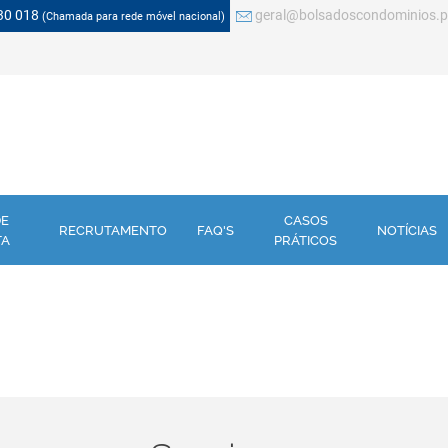
30 018
geral@bolsadoscondominios.p
(Chamada para rede móvel nacional)
DE
CASOS
RECRUTAMENTO
FAQ'S
NOTÍCIAS
TA
PRÁTICOS