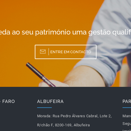
da ao seu património uma gestão qualif
ENTRE EM CONTACTO
- FARO
ALBUFEIRA
PA
Morada:
Rua Pedro Álvares Cabral, Lote 2,
Man
Segu
R/chão F, 8200-169, Albufeira