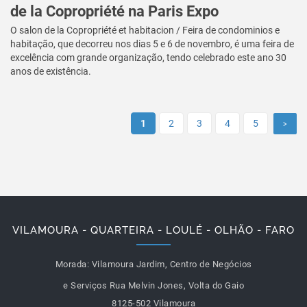
de la Copropriété na Paris Expo
O salon de la Copropriété et habitacion / Feira de condominios e
habitação, que decorreu nos dias 5 e 6 de novembro, é uma feira de
excelência com grande organização, tendo celebrado este ano 30
anos de existência.
1
2
3
4
5
>
VILAMOURA - QUARTEIRA - LOULÉ - OLHÃO - FARO
Morada:
Vilamoura Jardim, Centro de Negócios
e Serviços Rua Melvin Jones, Volta do Gaio
8125-502 Vilamoura